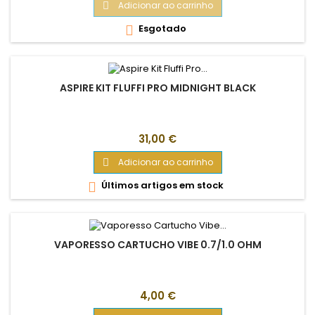
Adicionar ao carrinho

Esgotado

ASPIRE KIT FLUFFI PRO MIDNIGHT BLACK
Preço
31,00 €
Adicionar ao carrinho

Últimos artigos em stock

VAPORESSO CARTUCHO VIBE 0.7/1.0 OHM
Preço
4,00 €