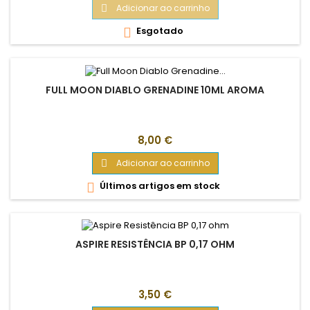
Adicionar ao carrinho

Esgotado

FULL MOON DIABLO GRENADINE 10ML AROMA
Preço
8,00 €
Adicionar ao carrinho

Últimos artigos em stock

ASPIRE RESISTÊNCIA BP 0,17 OHM
Preço
3,50 €