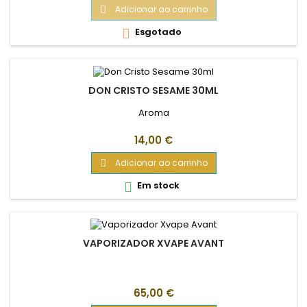
Adicionar ao carrinho

Esgotado

DON CRISTO SESAME 30ML
Aroma
Preço
14,00 €
Adicionar ao carrinho

Em stock

VAPORIZADOR XVAPE AVANT
Preço
65,00 €