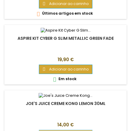
Adicionar ao carrinho

Últimos artigos em stock

ASPIRE KIT CYBER G SLIM METALLIC GREEN FADE
Preço
19,90 €
Adicionar ao carrinho

Em stock

JOE'S JUICE CREME KONG LEMON 30ML
Preço
14,00 €