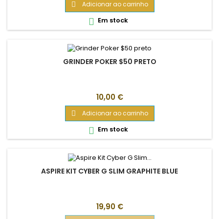
Adicionar ao carrinho

Em stock

GRINDER POKER $50 PRETO
Preço
10,00 €
Adicionar ao carrinho

Em stock

ASPIRE KIT CYBER G SLIM GRAPHITE BLUE
Preço
19,90 €