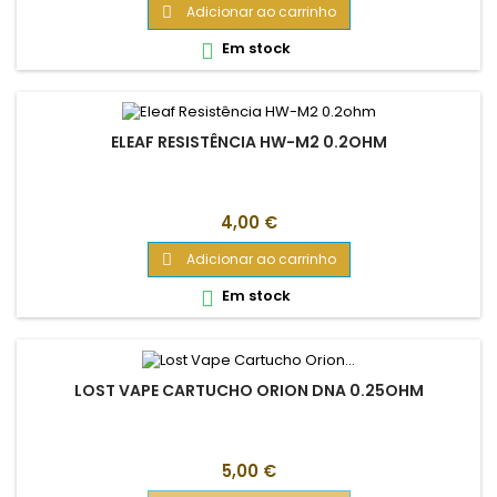
Adicionar ao carrinho

Em stock

ELEAF RESISTÊNCIA HW-M2 0.2OHM
Preço
4,00 €
Adicionar ao carrinho

Em stock

LOST VAPE CARTUCHO ORION DNA 0.25OHM
Preço
5,00 €