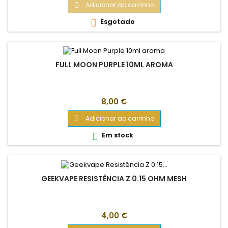
Adicionar ao carrinho

Esgotado

FULL MOON PURPLE 10ML AROMA
Preço
8,00 €
Adicionar ao carrinho

Em stock

GEEKVAPE RESISTÊNCIA Z 0.15 OHM MESH
Preço
4,00 €