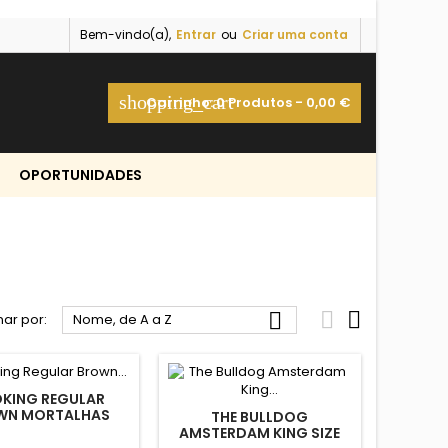
Bem-vindo(a),
Entrar
ou
Criar uma conta
shopping_cart
Carrinho:
0
Produtos - 0,00 €
OPORTUNIDADES



ar por:
Nome, de A a Z
KING REGULAR
WN MORTALHAS
THE BULLDOG
AMSTERDAM KING SIZE