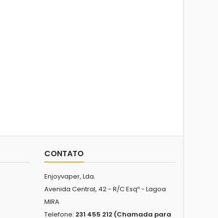
CONTATO
Enjoyvaper, Lda.
Avenida Central, 42 - R/C Esqº - Lagoa
MIRA
Telefone:
231 455 212 (Chamada para