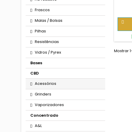
MOR
Frascos
Malas / Bolsas

Pilhas
Resistências
Mostrar 1
Vidros / Pyrex
Bases
CBD
Acessórios
Grinders
Vaporizadores
Concentrado
A&L