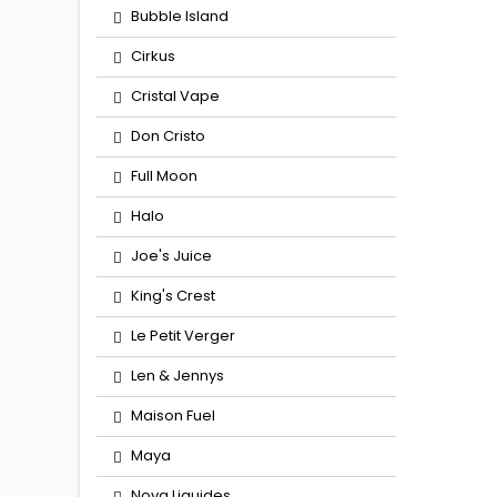
Bubble Island
Cirkus
Cristal Vape
Don Cristo
Full Moon
Halo
Joe's Juice
King's Crest
Le Petit Verger
Len & Jennys
Maison Fuel
Maya
Nova Liquides