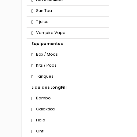
Sun Tea
T juice
Vampire Vape
Equipamentos
Box / Mods
Kits / Pods
Tanques
Liquidos LongFill
Bombo
Galaktika
Halo
Ohf!