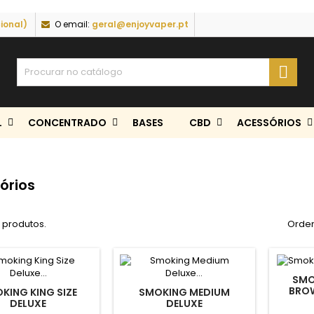
ional)
O email:
geral@enjoyvaper.pt

L
CONCENTRADO
BASES
CBD
ACESSÓRIOS
órios
 produtos.
Orden
SMO
BRO
KING KING SIZE
SMOKING MEDIUM
DELUXE
DELUXE