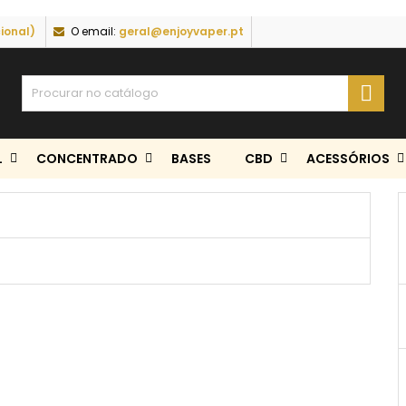
ional)
O email:
geral@enjoyvaper.pt

L
CONCENTRADO
BASES
CBD
ACESSÓRIOS