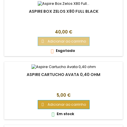
ASPIRE BOX ZELOS X80 FULL BLACK
Preço
40,00 €
Adicionar ao carrinho

Esgotado

ASPIRE CARTUCHO AVATA 0,40 OHM
Preço
5,00 €
Adicionar ao carrinho

Em stock
