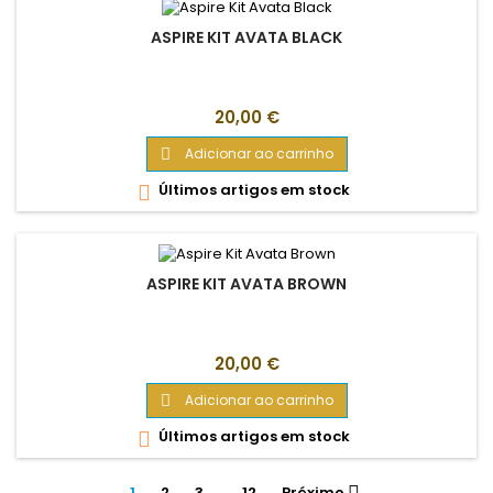
ASPIRE KIT AVATA BLACK
Preço
20,00 €
Adicionar ao carrinho

Últimos artigos em stock

ASPIRE KIT AVATA BROWN
Preço
20,00 €
Adicionar ao carrinho

Últimos artigos em stock

1
2
3
…
12
Próximo