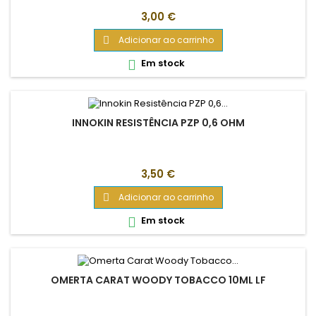
Preço
3,00 €
Adicionar ao carrinho

Em stock

INNOKIN RESISTÊNCIA PZP 0,6 OHM
Preço
3,50 €
Adicionar ao carrinho

Em stock

OMERTA CARAT WOODY TOBACCO 10ML LF