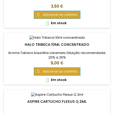
Preço
3,50 €
Adicionar ao carrinho

Em stock

HALO TRIBECA 10ML CONCENTRADO
Aroma Tabaco baunilha caramelo Diluição recomendada:
20% a 25%
Preço
9,00 €
Adicionar ao carrinho

Em stock

ASPIRE CARTUCHO FLEXUS Q 2ML