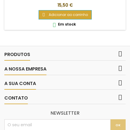
Preço
15,50 €
Adicionar ao carrinho

Em stock


PRODUTOS

A NOSSA EMPRESA

A SUA CONTA

CONTATO
NEWSLETTER