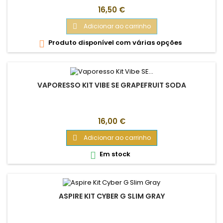
Preço
16,50 €
Adicionar ao carrinho

Produto disponível com várias opções

VAPORESSO KIT VIBE SE GRAPEFRUIT SODA
Preço
16,00 €
Adicionar ao carrinho

Em stock

ASPIRE KIT CYBER G SLIM GRAY