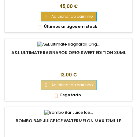
Preço
45,00 €
Adicionar ao carrinho

Últimos artigos em stock

A&L ULTIMATE RAGNAROK ORIG SWEET EDITION 30ML
Preço
13,00 €
Adicionar ao carrinho

Esgotado

BOMBO BAR JUICE ICE WATERMELON MAX 12ML LF