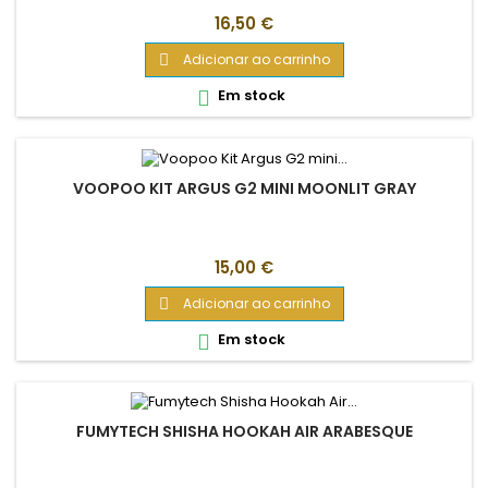
Preço
16,50 €
Adicionar ao carrinho

Em stock

VOOPOO KIT ARGUS G2 MINI MOONLIT GRAY
Preço
15,00 €
Adicionar ao carrinho

Em stock

FUMYTECH SHISHA HOOKAH AIR ARABESQUE