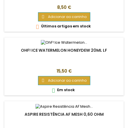
Preço
8,50 €
Adicionar ao carrinho

Últimos artigos em stock

OHF! ICE WATERMELON HONEYDEW 20ML LF
Preço
15,50 €
Adicionar ao carrinho

Em stock

ASPIRE RESISTÊNCIA AF MESH 0,60 OHM