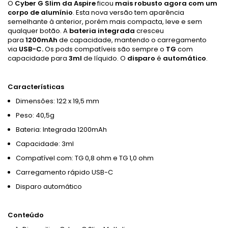
O
Cyber ​​G Slim da Aspire
ficou
mais robusto agora com um
corpo de alumínio
. Esta nova versão tem aparência
semelhante à anterior, porém mais compacta, leve e sem
qualquer botão. A
bateria integrada
cresceu
para
1200mAh
de capacidade, mantendo o carregamento
via
USB-C.
Os pods compatíveis são sempre o
TG
com
capacidade para
3ml
de líquido. O
disparo
é
automático
.
Características
Dimensões: 122 x 19,5 mm
Peso: 40,5g
Bateria: Integrada 1200mAh
Capacidade: 3ml
Compatível com: TG 0,8 ohm e TG 1,0 ohm
Carregamento rápido USB-C
Disparo automático
Conteúdo