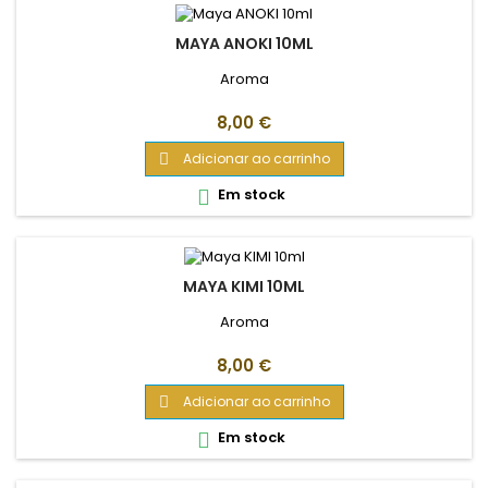
MAYA ANOKI 10ML
Aroma
Preço
8,00 €
Adicionar ao carrinho

Em stock

MAYA KIMI 10ML
Aroma
Preço
8,00 €
Adicionar ao carrinho

Em stock
