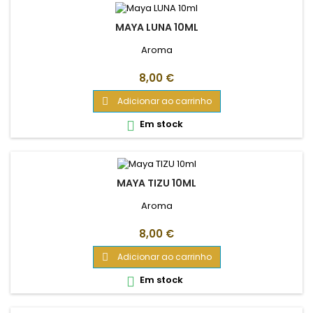
MAYA LUNA 10ML
Aroma
Preço
8,00 €
Adicionar ao carrinho

Em stock

MAYA TIZU 10ML
Aroma
Preço
8,00 €
Adicionar ao carrinho

Em stock
