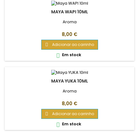
MAYA WAPI 10ML
Aroma
Preço
8,00 €
Adicionar ao carrinho

Em stock

MAYA YUKA 10ML
Aroma
Preço
8,00 €
Adicionar ao carrinho

Em stock
