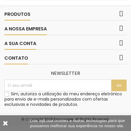

PRODUTOS

A NOSSA EMPRESA

A SUA CONTA

CONTATO
NEWSLETTER
Sim, autorizo a utilização do meu endereço eletrónico
para envio de e-mails personalizados com ofertas
exclusivas e novidades de produtos.
© Copyright 2026 Enjoyvaper. All Rights Reserved.
Esta loja usa cookies e outras tecnologias para que
possamos melhorar sua experiência no nosso site.