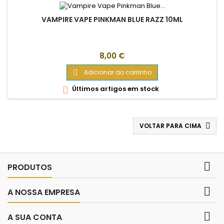
VAMPIRE VAPE PINKMAN BLUE RAZZ 10ML
Preço
8,00 €
Adicionar ao carrinho

Últimos artigos em stock

VOLTAR PARA CIMA


PRODUTOS

A NOSSA EMPRESA

A SUA CONTA