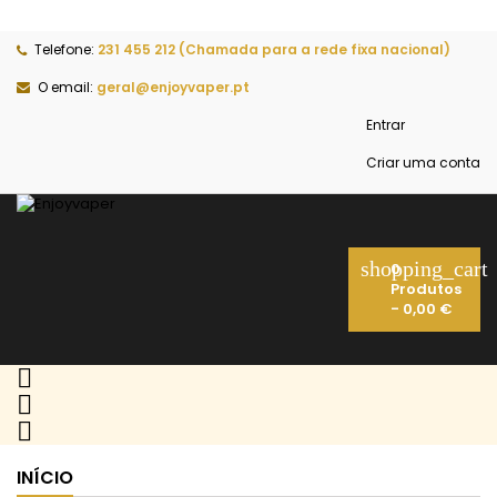
Telefone:
231 455 212 (Chamada para a rede fixa nacional)
O email:
geral@enjoyvaper.pt
Entrar
Criar uma conta
shopping_cart
0
Produtos
- 0,00 €



INÍCIO