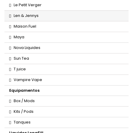
Le Petit Verger
Len & Jennys
Maison Fuel
Maya
Nova Liquides
Sun Tea
T juice
Vampire Vape
Equipamentos
Box / Mods
Kits / Pods
Tanques
Liquidos LongFill