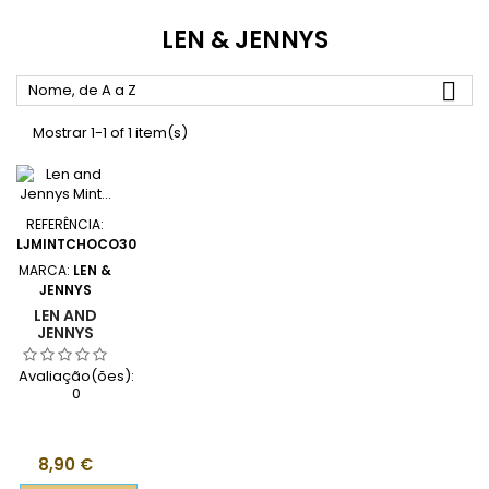
LEN & JENNYS

Nome, de A a Z
Mostrar 1-1 of 1 item(s)
REFERÊNCIA:
LJMINTCHOCO30
MARCA:
LEN &
JENNYS
LEN AND
JENNYS
MINT
CHOCOLATE
Avaliação(ões):
COOKIE
0
30ML
Preço
8,90 €