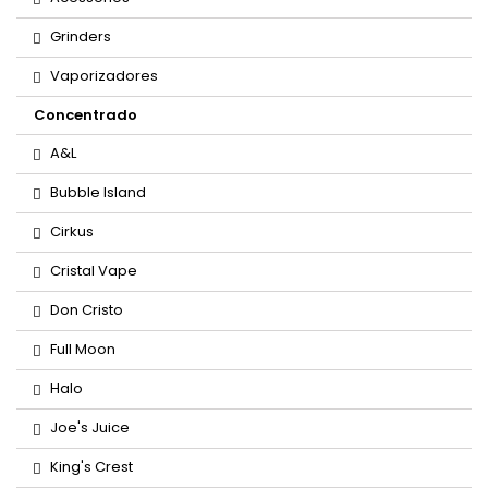
Grinders
Vaporizadores
Concentrado
A&L
Bubble Island
Cirkus
Cristal Vape
Don Cristo
Full Moon
Halo
Joe's Juice
King's Crest