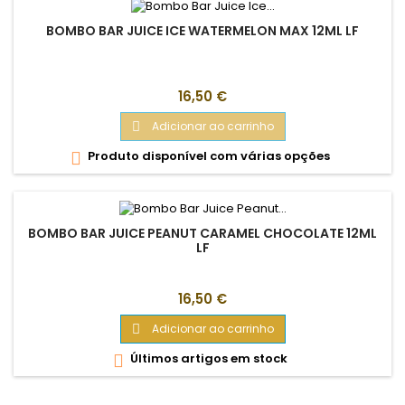
BOMBO BAR JUICE ICE WATERMELON MAX 12ML LF
Preço
16,50 €
Adicionar ao carrinho

Produto disponível com várias opções

BOMBO BAR JUICE PEANUT CARAMEL CHOCOLATE 12ML
LF
Preço
16,50 €
Adicionar ao carrinho

Últimos artigos em stock
