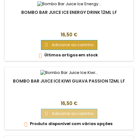
BOMBO BAR JUICE ICE ENERGY DRINK 12ML LF
Preço
16,50 €
Adicionar ao carrinho

Últimos artigos em stock

BOMBO BAR JUICE ICE KIWI GUAVA PASSION 12ML LF
Preço
16,50 €
Adicionar ao carrinho

Produto disponível com várias opções
