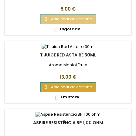
Preço
5,00 €
Adicionar ao carrinho

Esgotado

T JUICE RED ASTAIRE 30ML
Aroma Mentol Fruta
Preço
13,00 €
Adicionar ao carrinho

Em stock

ASPIRE RESISTÊNCIA BP 1,00 OHM