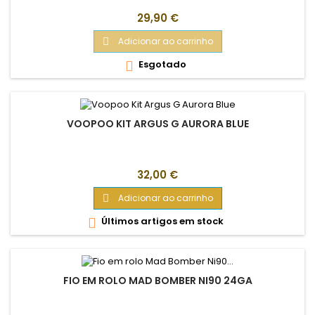
Preço
29,90 €
Adicionar ao carrinho

Esgotado

VOOPOO KIT ARGUS G AURORA BLUE
Preço
32,00 €
Adicionar ao carrinho

Últimos artigos em stock

FIO EM ROLO MAD BOMBER NI90 24GA