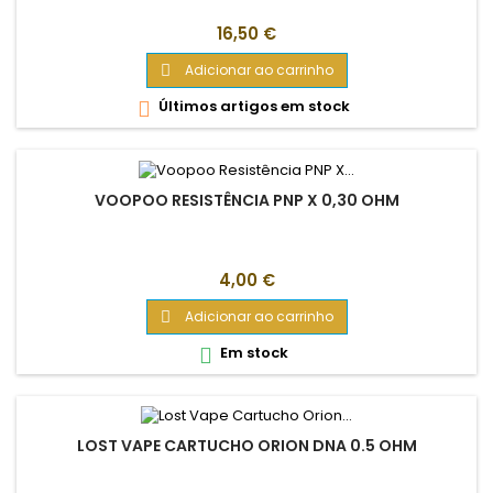
Preço
16,50 €
Adicionar ao carrinho

Últimos artigos em stock

VOOPOO RESISTÊNCIA PNP X 0,30 OHM
Preço
4,00 €
Adicionar ao carrinho

Em stock

LOST VAPE CARTUCHO ORION DNA 0.5 OHM