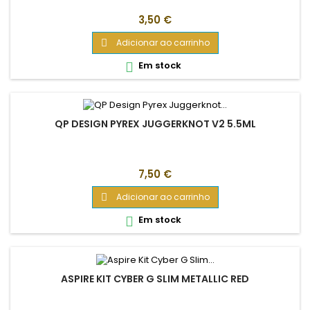
Preço
3,50 €
Adicionar ao carrinho

Em stock

QP DESIGN PYREX JUGGERKNOT V2 5.5ML
Preço
7,50 €
Adicionar ao carrinho

Em stock

ASPIRE KIT CYBER G SLIM METALLIC RED