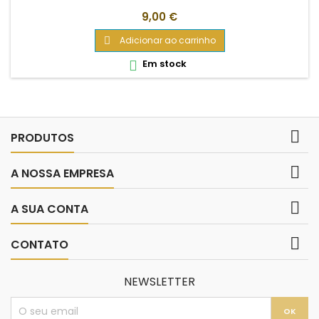
Preço
9,00 €
Adicionar ao carrinho

Em stock


PRODUTOS

A NOSSA EMPRESA

A SUA CONTA

CONTATO
NEWSLETTER