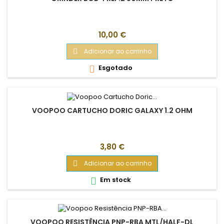
Preço
10,00 €
Adicionar ao carrinho

Esgotado

VOOPOO CARTUCHO DORIC GALAXY 1.2 OHM
Preço
3,80 €
Adicionar ao carrinho

Em stock

VOOPOO RESISTÊNCIA PNP-RBA MTL/HALF-DL