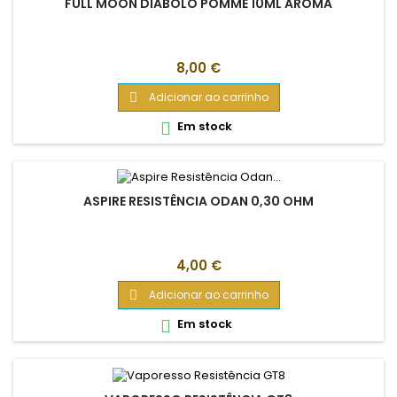
FULL MOON DIABOLO POMME 10ML AROMA
Preço
8,00 €
Adicionar ao carrinho

Em stock

ASPIRE RESISTÊNCIA ODAN 0,30 OHM
Preço
4,00 €
Adicionar ao carrinho

Em stock
