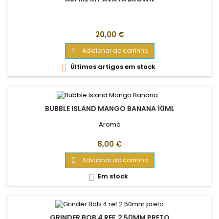
Preço
20,00 €
Adicionar ao carrinho

Últimos artigos em stock

BUBBLE ISLAND MANGO BANANA 10ML
Aroma
Preço
8,00 €
Adicionar ao carrinho

Em stock

GRINDER BOB 4 REF.2 50MM PRETO