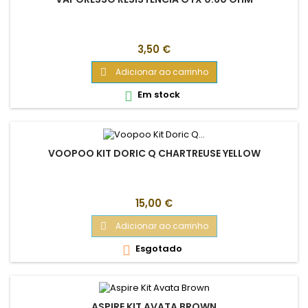
Preço
3,50 €
Adicionar ao carrinho

Em stock

VOOPOO KIT DORIC Q CHARTREUSE YELLOW
Preço
15,00 €
Adicionar ao carrinho

Esgotado

ASPIRE KIT AVATA BROWN