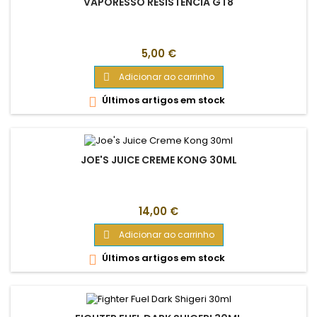
VAPORESSO RESISTÊNCIA GT8
Preço
5,00 €
Adicionar ao carrinho

Últimos artigos em stock

JOE'S JUICE CREME KONG 30ML
Preço
14,00 €
Adicionar ao carrinho

Últimos artigos em stock
