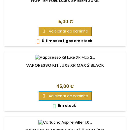
FIGHTER FUEL DARK SHIGERI 30ML
Preço
15,00 €
Adicionar ao carrinho

Últimos artigos em stock

VAPORESSO KIT LUXE XR MAX 2 BLACK
Preço
45,00 €
Adicionar ao carrinho

Em stock
