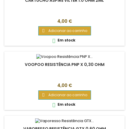
CARTUCHO ASPIRE VILTER 1.0 OHM 2ML
Preço
4,00 €
Adicionar ao carrinho

Em stock

VOOPOO RESISTÊNCIA PNP X 0,30 OHM
Preço
4,00 €
Adicionar ao carrinho

Em stock

VAPORESSO RESISTÊNCIA GTX 0.60 OHM