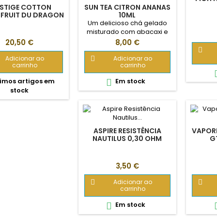
ESTIGE COTTON
SUN TEA CITRON ANANAS
 FRUIT DU DRAGON
10ML
S ROUGES 20ML LF
Um delicioso chá gelado
misturado com abacaxi e
limão muito refrescante
Preço
Preço
20,50 €
8,00 €
para o verão! Diluição

recomendada: 10%
Adicionar ao
Adicionar ao

carrinho
carrinho
imos artigos em
Em stock

stock
ASPIRE RESISTÊNCIA
VAPORE
NAUTILUS 0,30 OHM
G
MESH
Preço
3,50 €
Adicionar ao


carrinho
Em stock
