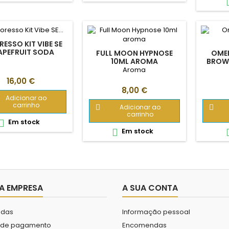
ESSO KIT VIBE SE
APEFRUIT SODA
FULL MOON HYPNOSE
OME
10ML AROMA
BROWN
Aroma
Preço
16,00 €
Preço
8,00 €
Adicionar ao
carrinho
Adicionar ao


carrinho
Em stock

Em stock

A EMPRESA
A SUA CONTA
das
Informação pessoal
 de pagamento
Encomendas