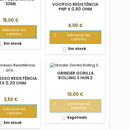
30ML
VOOPOO RESISTÊNCIA
PNP X 0,80 OHM
Preço
15,00 €
Preço
4,00 €
Adicionar ao
carrinho
Adicionar ao

carrinho
Em stock

Em stock

GRINDER GORILLA
ROLLING S HUN 2
SSO RESISTÊNCIA
TX 0.20 OHM
Preço
10,00 €
Preço
3,50 €
Adicionar ao

carrinho
Adicionar ao
carrinho
Esgotado

Em stock
