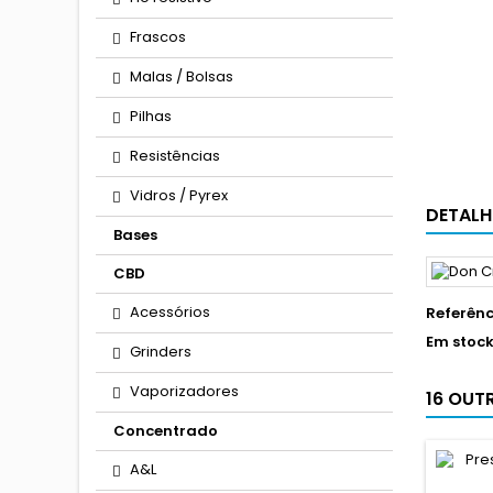
Frascos
Malas / Bolsas
Pilhas
Resistências
Vidros / Pyrex
DETALH
Bases
CBD
Acessórios
Referênc
Em stoc
Grinders
Vaporizadores
16 OUT
Concentrado
A&L