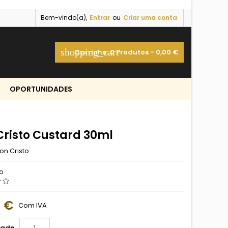
Bem-vindo(a),
Entrar
ou
Criar uma conta
shopping_cart
Carrinho:
0
Produtos - 0,00 €
OPORTUNIDADES
Cristo Custard 30ml
on Cristo
ão
0 €
Com IVA
dade