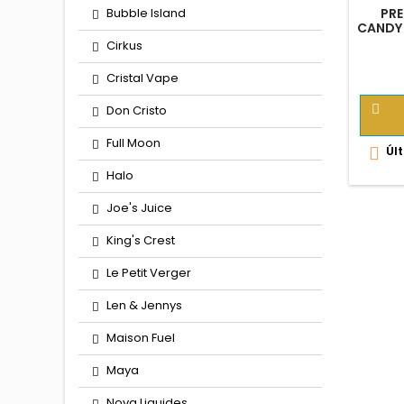
Bubble Island
PR
CANDY
FRUIT
Cirkus
Cristal Vape
Don Cristo

Full Moon
Últ

Halo
Joe's Juice
King's Crest
Le Petit Verger
Len & Jennys
Maison Fuel
Maya
Nova Liquides