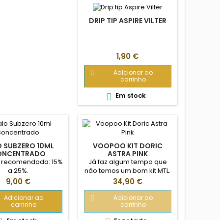
DRIP TIP ASPIRE VILTER
Preço
1,90 €
Adicionar ao

carrinho
Em stock

 SUBZERO 10ML
VOOPOO KIT DORIC
ONCENTRADO
ASTRA PINK
o recomendada: 15%
Já faz algum tempo que
a 25%.
não temos um bom kit MTL.
A Voopoo realizou o desejo
Preço
Preço
9,00 €
34,90 €
de muitos amantes de
vape com a criação do kit
Adicionar ao
Adicionar ao

carrinho
carrinho
Doric Astra. Este kit,
composto por uma bateria