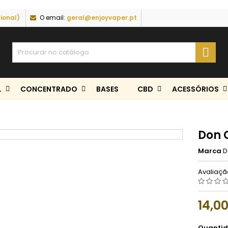
ional)
O email:
geral@enjoyvaper.pt

L
CONCENTRADO
BASES
CBD
ACESSÓRIOS
Don 
Marca
D
Avaliaç
14,0
Quanti