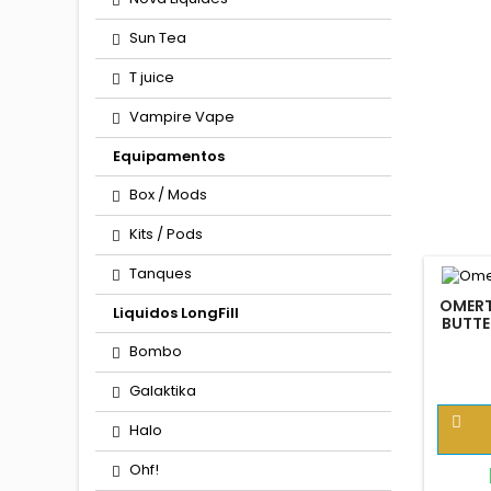
Sun Tea
T juice
Vampire Vape
Equipamentos
Box / Mods
Kits / Pods
Tanques
OMERT
Liquidos LongFill
BUTTE
Bombo
Galaktika

Halo
Ohf!