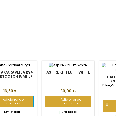
A CARAVELLA RY4
ASPIRE KIT FLUFFI WHITE
RSCOTCH 15ML LF
HALO
C
Diluiçã
Preço
Preço
16,50 €
30,00 €
Adicionar ao
Adicionar ao

carrinho
carrinho

Em stock
Em stock

