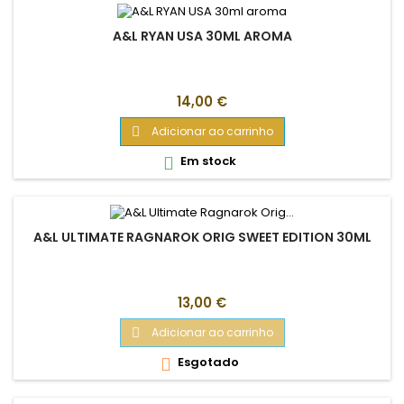
A&L RYAN USA 30ML AROMA
Preço
14,00 €
Adicionar ao carrinho

Em stock

A&L ULTIMATE RAGNAROK ORIG SWEET EDITION 30ML
Preço
13,00 €
Adicionar ao carrinho

Esgotado
