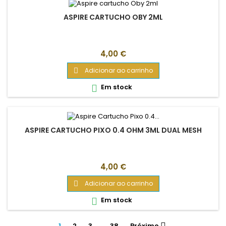
ASPIRE CARTUCHO OBY 2ML
Preço
4,00 €
Adicionar ao carrinho

Em stock

ASPIRE CARTUCHO PIXO 0.4 OHM 3ML DUAL MESH
Preço
4,00 €
Adicionar ao carrinho

Em stock

1
2
3
…
38
Próximo