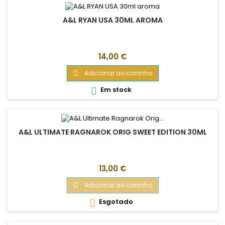
A&L RYAN USA 30ML AROMA
Preço
14,00 €
Adicionar ao carrinho

Em stock

A&L ULTIMATE RAGNAROK ORIG SWEET EDITION 30ML
Preço
13,00 €
Adicionar ao carrinho

Esgotado
