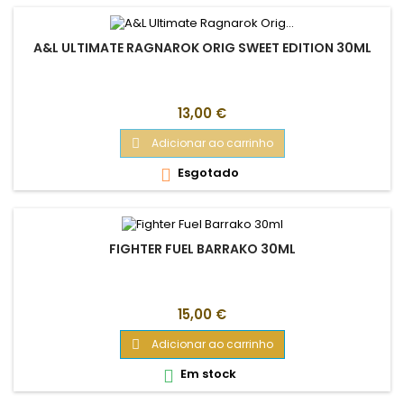
A&L ULTIMATE RAGNAROK ORIG SWEET EDITION 30ML
Preço
13,00 €
Adicionar ao carrinho

Esgotado

FIGHTER FUEL BARRAKO 30ML
Preço
15,00 €
Adicionar ao carrinho

Em stock
