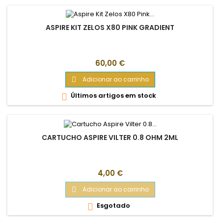
ASPIRE KIT ZELOS X80 PINK GRADIENT
Preço
60,00 €
Adicionar ao carrinho

Últimos artigos em stock

CARTUCHO ASPIRE VILTER 0.8 OHM 2ML
Preço
4,00 €
Adicionar ao carrinho

Esgotado
