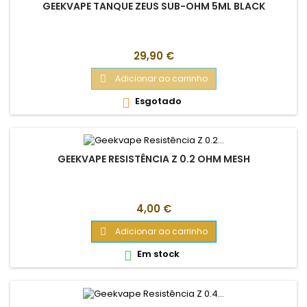
GEEKVAPE TANQUE ZEUS SUB-OHM 5ML BLACK
Preço
29,90 €
Adicionar ao carrinho

Esgotado

GEEKVAPE RESISTÊNCIA Z 0.2 OHM MESH
Preço
4,00 €
Adicionar ao carrinho

Em stock
