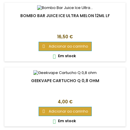
BOMBO BAR JUICE ICE ULTRA MELON 12ML LF
Preço
16,50 €
Adicionar ao carrinho

Em stock

GEEKVAPE CARTUCHO Q 0,8 OHM
Preço
4,00 €
Adicionar ao carrinho

Em stock
