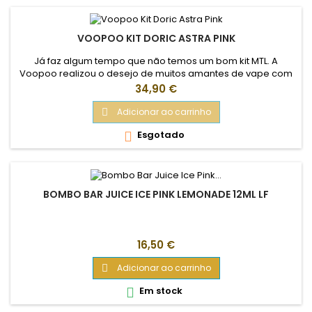
VOOPOO KIT DORIC ASTRA PINK
Já faz algum tempo que não temos um bom kit MTL. A
Voopoo realizou o desejo de muitos amantes de vape com
a criação do kit Doric Astra. Este kit, composto por uma
Preço
34,90 €
bateria e um tanque, combina um retorno ao básico com
um toque moderno, oferecendo uma experiência acessível
Adicionar ao carrinho

e sabores impecáveis ​​graças às resistências mesh de nova
Esgotado

geração. O Tanque de...
BOMBO BAR JUICE ICE PINK LEMONADE 12ML LF
Preço
16,50 €
Adicionar ao carrinho

Em stock
