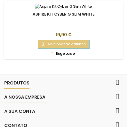
ASPIRE KIT CYBER G SLIM WHITE
Preço
19,90 €
Adicionar ao carrinho

Esgotado


PRODUTOS

A NOSSA EMPRESA

A SUA CONTA

CONTATO