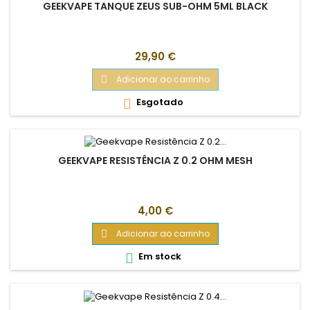
GEEKVAPE TANQUE ZEUS SUB-OHM 5ML BLACK
Preço
29,90 €
Adicionar ao carrinho

Esgotado

GEEKVAPE RESISTÊNCIA Z 0.2 OHM MESH
Preço
4,00 €
Adicionar ao carrinho

Em stock
