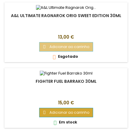
A&L ULTIMATE RAGNAROK ORIG SWEET EDITION 30ML
Preço
13,00 €
Adicionar ao carrinho

Esgotado

FIGHTER FUEL BARRAKO 30ML
Preço
15,00 €
Adicionar ao carrinho

Em stock
