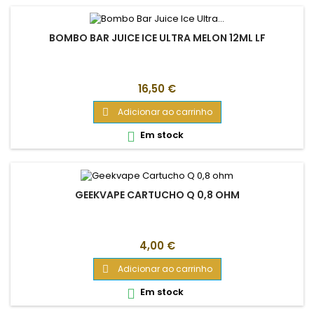
BOMBO BAR JUICE ICE ULTRA MELON 12ML LF
Preço
16,50 €
Adicionar ao carrinho

Em stock

GEEKVAPE CARTUCHO Q 0,8 OHM
Preço
4,00 €
Adicionar ao carrinho

Em stock
