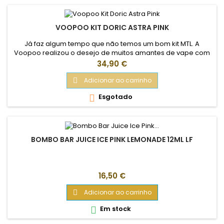
VOOPOO KIT DORIC ASTRA PINK
Já faz algum tempo que não temos um bom kit MTL. A
Voopoo realizou o desejo de muitos amantes de vape com
a criação do kit Doric Astra. Este kit, composto por uma
Preço
34,90 €
bateria e um tanque, combina um retorno ao básico com
um toque moderno, oferecendo uma experiência acessível
Adicionar ao carrinho

e sabores impecáveis ​​graças às resistências mesh de nova
Esgotado

geração. O Tanque de...
BOMBO BAR JUICE ICE PINK LEMONADE 12ML LF
Preço
16,50 €
Adicionar ao carrinho

Em stock
