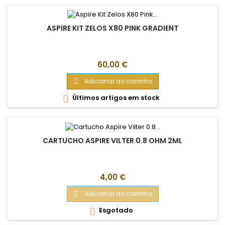
ASPIRE KIT ZELOS X80 PINK GRADIENT
Preço
60,00 €
Adicionar ao carrinho

Últimos artigos em stock

CARTUCHO ASPIRE VILTER 0.8 OHM 2ML
Preço
4,00 €
Adicionar ao carrinho

Esgotado
