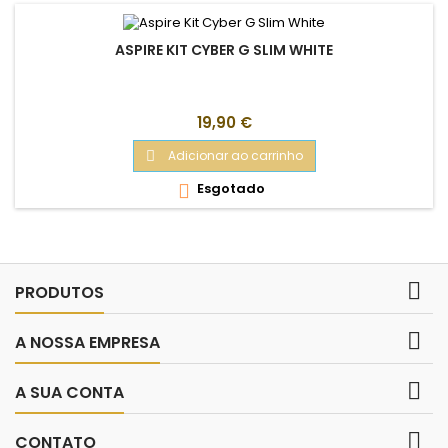
ASPIRE KIT CYBER G SLIM WHITE
Preço
19,90 €
Adicionar ao carrinho

Esgotado


PRODUTOS

A NOSSA EMPRESA

A SUA CONTA

CONTATO