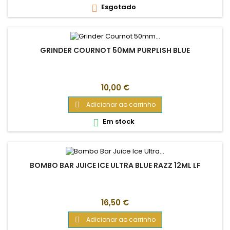
Esgotado

geração. O Tanque de...
GRINDER COURNOT 50MM PURPLISH BLUE
Preço
10,00 €
Adicionar ao carrinho

Em stock

BOMBO BAR JUICE ICE ULTRA BLUE RAZZ 12ML LF
Preço
16,50 €
Adicionar ao carrinho
