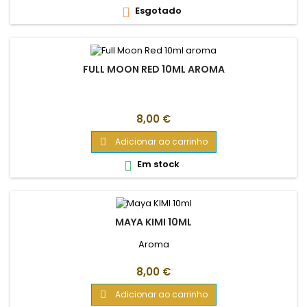
Esgotado

FULL MOON RED 10ML AROMA
Preço
8,00 €
Adicionar ao carrinho

Em stock

MAYA KIMI 10ML
Aroma
Preço
8,00 €
Adicionar ao carrinho
