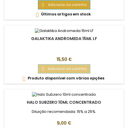
Adicionar ao carrinho

Últimos artigos em stock

GALAKTIKA ANDROMEDA 15ML LF
Preço
15,50 €
Adicionar ao carrinho

Produto disponível com várias opções

HALO SUBZERO 10ML CONCENTRADO
Diluição recomendada: 15% a 25%.
Preço
9,00 €