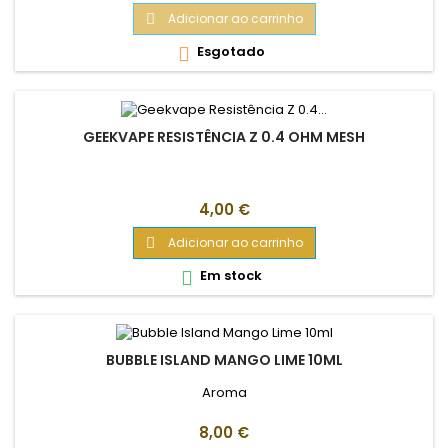
Adicionar ao carrinho

Esgotado

GEEKVAPE RESISTÊNCIA Z 0.4 OHM MESH
Preço
4,00 €
Adicionar ao carrinho

Em stock

BUBBLE ISLAND MANGO LIME 10ML
Aroma
Preço
8,00 €