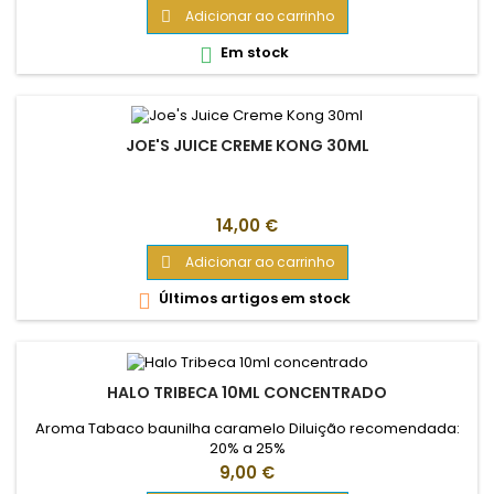
Adicionar ao carrinho

Em stock

JOE'S JUICE CREME KONG 30ML
Preço
14,00 €
Adicionar ao carrinho

Últimos artigos em stock

HALO TRIBECA 10ML CONCENTRADO
Aroma Tabaco baunilha caramelo Diluição recomendada:
20% a 25%
Preço
9,00 €