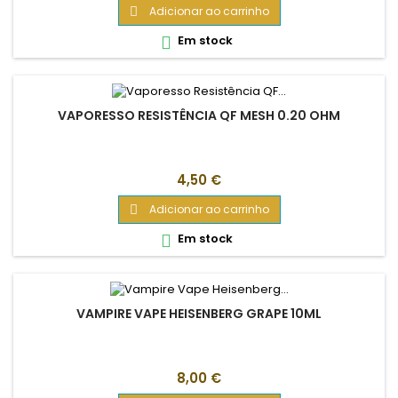
Adicionar ao carrinho

Em stock

VAPORESSO RESISTÊNCIA QF MESH 0.20 OHM
Preço
4,50 €
Adicionar ao carrinho

Em stock

VAMPIRE VAPE HEISENBERG GRAPE 10ML
Preço
8,00 €