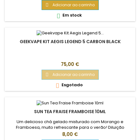
Adicionar ao carrinho

Em stock

GEEKVAPE KIT AEGIS LEGEND 5 CARBON BLACK
Preço
75,00 €
Adicionar ao carrinho

Esgotado

SUN TEA FRAISE FRAMBOISE 10ML
Um delicioso chá gelado misturado com Morango e
Framboesa, muito refrescante para o verão! Diluição
recomendada: 10%
Preço
8,00 €