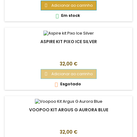
Adicionar ao carrinho

Em stock

ASPIRE KIT PIXO ICE SILVER
Preço
32,00 €
Adicionar ao carrinho

Esgotado

VOOPOO KIT ARGUS G AURORA BLUE
Preço
32,00 €